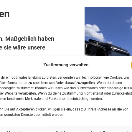
en
en. Maßgeblich haben
e sie wäre unsere
Zustimmung verwalten
iwilligen Helfer
, die sich
Die
Menschen, die am
dir ein optimales Erlebnis zu bieten, verwenden wir Technologien wie Cookies, um
äteinformationen zu speichern und/oder darauf zuzugreifen. Wenn du diesen
ammeln, im Hintergrund
hnologien zustimmst, können wir Daten wie das Surfverhalten oder eindeutige IDs a
i Weise unterstützen. Und
ser Website verarbeiten. Wenn du deine Zustimmung nicht erteilst oder zurückziehst
nen bestimmte Merkmale und Funktionen beeinträchtigt werden.
einden, Unternehmen,
n, Privatpersonen und
n Sie auf Akzeptieren clicken, willigen sie ein, dass z.B. Ihre IP-Adresse an die von
en genutzten Dienste übermittelt werden.
vieles bleibt zu tun.