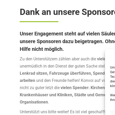
Dank an unsere Sponsor
Unser Engagement steht auf vielen Säul
unsere Sponsoren dazu beigetragen. Ohn
Hilfe nicht möglich.
Zu den Unterstützern zählen aber auch die
vielen fre
unermüdlich in den Dienst der guten Sache stellen: 
Um 
Ger
Lenkrad sitzen, Fahrzeuge überführen, Spenden s
Tec
arbeiten
und den Freunde helfen! Konvoi auf vielerle
die
kön
nicht zu guter letzt die
vielen Spender: Kirchengem
Krankenhäuser und Kliniken, Städte und Gemeinde
Wen
Ihn
Organisationen
.
Unterstützt uns bitte weiter! Es ist viel geschafft, und 