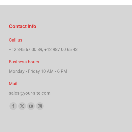
Contact info
Call us
+12 345 67 00 89, +12 987 00 65 43
Business hours
Monday - Friday 10 AM - 6 PM
Mail
sales@your-site.com
Finden Sie uns auf:
Facebook
X
YouTube
Instagram
page
page
page
page
opens
opens
opens
opens