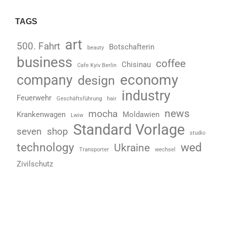
TAGS
art
500. Fahrt
Botschafterin
beauty
business
coffee
Chisinau
Cafe Kyiv Berlin
economy
company
design
industry
Feuerwehr
Geschäftsführung
hair
news
mocha
Krankenwagen
Moldawien
Lwiw
Standard Vorlage
seven
shop
studio
technology
wed
Ukraine
Transporter
wechsel
Zivilschutz