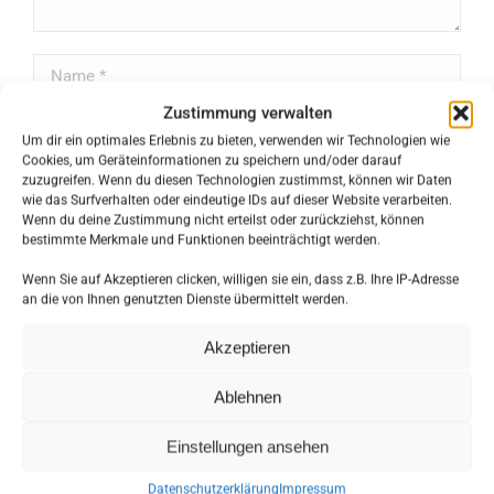
Name *
Zustimmung verwalten
E-Mail *
Um dir ein optimales Erlebnis zu bieten, verwenden wir Technologien wie
Cookies, um Geräteinformationen zu speichern und/oder darauf
Website
zuzugreifen. Wenn du diesen Technologien zustimmst, können wir Daten
wie das Surfverhalten oder eindeutige IDs auf dieser Website verarbeiten.
Wenn du deine Zustimmung nicht erteilst oder zurückziehst, können
bestimmte Merkmale und Funktionen beeinträchtigt werden.
Meinen Namen, E-Mail und Website in diesem Browser
speichern, bis ich wieder kommentiere.
Wenn Sie auf Akzeptieren clicken, willigen sie ein, dass z.B. Ihre IP-Adresse
an die von Ihnen genutzten Dienste übermittelt werden.
Beitragskommentare
Akzeptieren
Ablehnen
Einstellungen ansehen
BLOG CATEGORIES
Datenschutzerklärung
Impressum