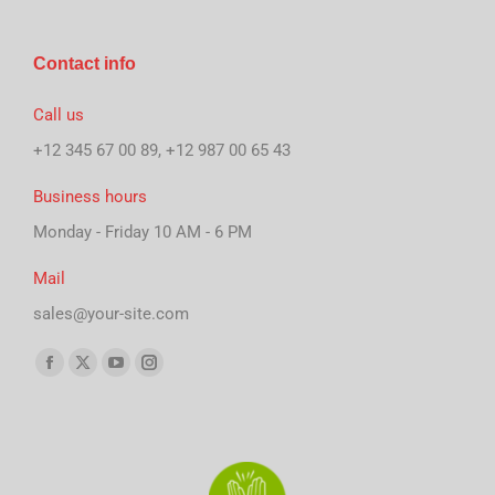
Contact info
Call us
+12 345 67 00 89, +12 987 00 65 43
Business hours
Monday - Friday 10 AM - 6 PM
Mail
sales@your-site.com
Finden Sie uns auf:
Facebook
X
YouTube
Instagram
page
page
page
page
opens
opens
opens
opens
in
in
in
in
new
new
new
new