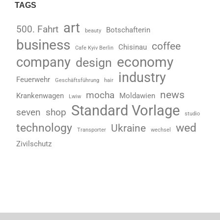
TAGS
art
500. Fahrt
Botschafterin
beauty
business
coffee
Chisinau
Cafe Kyiv Berlin
economy
company
design
industry
Feuerwehr
Geschäftsführung
hair
news
mocha
Krankenwagen
Moldawien
Lwiw
Standard Vorlage
seven
shop
studio
technology
wed
Ukraine
Transporter
wechsel
Zivilschutz