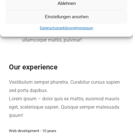
Ablehnen
pulvinar dapibus leo!
Einstellungen ansehen
3. Consectetur adipiscing
Datenschutzerklärung
Impressum
Lorem pulvinar dapibus ipsum elit luctus nec
ullamcorper mattis, pulvinar!
Our experience
Vestibulum semper pharetra. Curabitur cursus sapien
sed porta dapibus.
Lorem ipsum – dolor quis ex mattis, euismod mauris
eget, scelerisque sapien. Quisque semper malesuada
ipsum!
Web development - 10 years