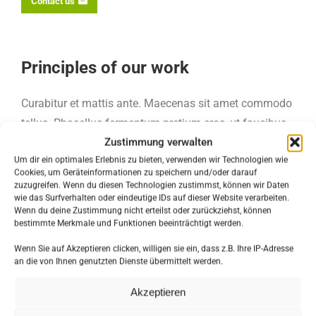
Contact us
Principles of our work
Curabitur et mattis ante. Maecenas sit amet commodo
tellus. Phasellus fermentum pretium eros, ut faucibus
Zustimmung verwalten
velit auctor eget dolor sit amet! Lorem dolor sit glavrida
Um dir ein optimales Erlebnis zu bieten, verwenden wir Technologien wie
amet.
Cookies, um Geräteinformationen zu speichern und/oder darauf
zuzugreifen. Wenn du diesen Technologien zustimmst, können wir Daten
wie das Surfverhalten oder eindeutige IDs auf dieser Website verarbeiten.
1 .Pulvinar dapibus leo
Wenn du deine Zustimmung nicht erteilst oder zurückziehst, können
Ut elit tellus - luctus nec ullamcorper mattis,
bestimmte Merkmale und Funktionen beeinträchtigt werden.
pulvinar dapibus leo!
Wenn Sie auf Akzeptieren clicken, willigen sie ein, dass z.B. Ihre IP-Adresse
an die von Ihnen genutzten Dienste übermittelt werden.
2. Lorem dolor sit amet
Akzeptieren
Lorem ipsum elit luctus nec ullamcorper mattis,